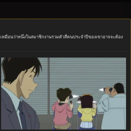
 ดูเหมือนว่าหนึ่งในสมาชิกงานรวมตัวสี่คนประจำปีของเขาอาจจะต้อง