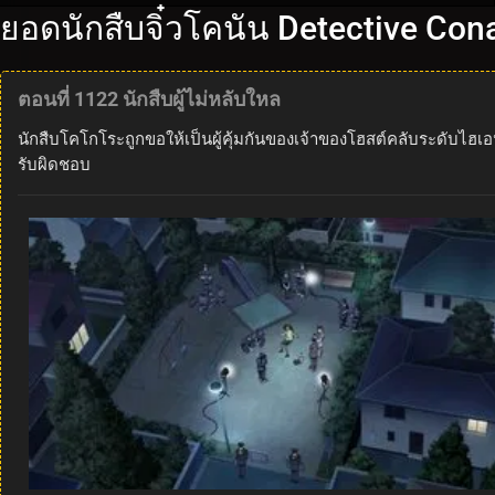
ยอดนักสืบจิ๋วโคนัน Detective Co
ตอนที่ 1122 นักสืบผู้ไม่หลับใหล
นักสืบโคโกโระถูกขอให้เป็นผู้คุ้มกันของเจ้าของโฮสต์คลับระดับไฮเ
รับผิดชอบ