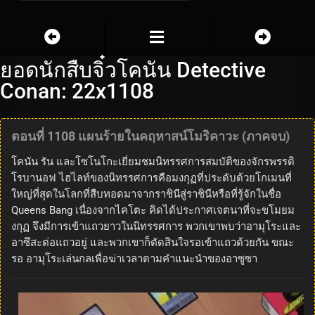
ยอดนักสืบจิ๋วโคนัน Detective
Conan: 22x1108
ตอนที่ 1108 แผนร้ายในคฤหาสน์โมริคาวะ (ภาคจบ)
โคนัน รัน และโซโนโกะเยี่ยมชมนิทรรศการสมบัติของจักรพรรดิ
โรบานอฟ ไฮไลท์ของนิทรรศการคือมงกุฏที่ประดับด้วยโกเมนที่
ใหญ่ที่สุดในโลกที่สืบทอดมาจากราชินีสู่ราชินีหรือที่รู้จักในชื่อ
Queens Bang เนื่องจากไคโตะ คิดได้ประกาศเจตนาที่จะขโมยม
งกุฏ จึงมีการเข้าแถวยาวในนิทรรศการ พวกเขาพบว่าอามุโระและ
อาซึสะต่อแถวอยู่ และพวกเขาก็ตัดสินใจรอเข้าแถวด้วยกัน ขณะ
รอ อามุโระเล่นกลเพื่อฆ่าเวลาตามคำแนะนำของอาซูซา