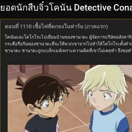
ยอดนักสืบจิ๋วโคนัน Detective Co
ตอนที่ 1110 เชื้อไฟที่ตกลงในฟาร์ม (ภาคแรก)
โคนันและโคโกโระไปเยี่ยมบ้านของซานาดะ ผู้จัดการบริษัทอสังหาริ
กระตือรือร้นของซานาดะที่จะให้พวกเขาจากไปทำให้โคโกโระตั้งคำถามก
ซานาดะ ซานาดะถูกแบล็กเมล์เพราะความผิดที่เขาไม่เคยทำ จึงขอคำแ