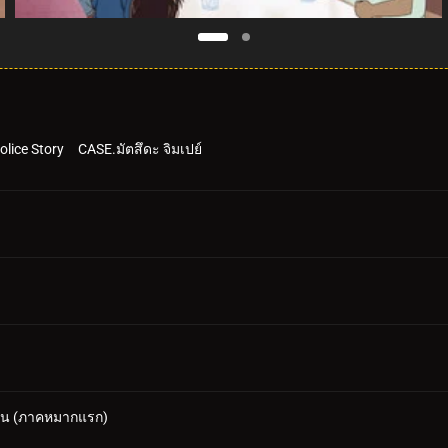
Police Story CASE.มัตสึดะ จิมเปย์
จิน (ภาคหมากแรก)