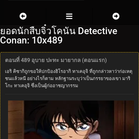
ยอดนักสืบจิ๋วโคนัน Detective
Conan: 10x489
ตอนที่ 489 อุบาย ปะทะ มายากล (ตอนแรก)
เอริ คิซากิถูกขอให้ปกป้องฮิโรอากิ ทาเคอุจิ ที่ถูกกล่าวหาว่าก่อเหตุ
ชนแล้วหนี อย่างไรก็ตาม หลักฐานระบุว่าเป็นภรรยาของเขา มาริ
โกะ ทาเคอุจิ ซึ่งเป็นผู้ก่ออาชญากรรม