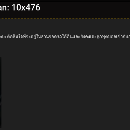
an: 10x476
 Genta ตัดสินใจที่จะอยู่ในลานจอดรถใต้ดินและยังคงเตะลูกฟุตบอลเข้าก