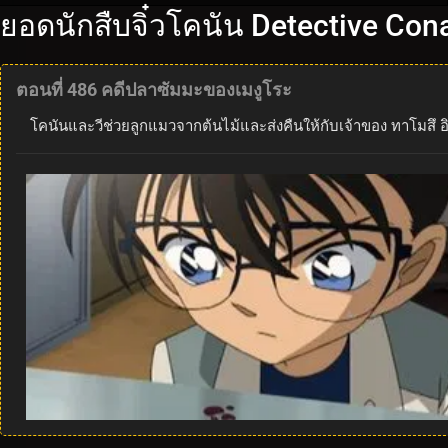
ยอดนักสืบจิ๋วโคนัน Detective Con
ตอนที่ 486 คดีปลาซัมมะของเมงูโระ
โคนันและวีช่วยลูกแมวจากต้นไม้และส่งคืนให้กับเจ้าของ ทาโมสึ อ