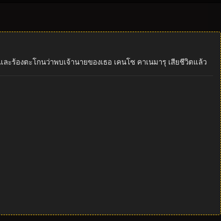
แฟและร้องตะโกนว่าพบเจ้านายของเธอ เคนโซ คาเนมารุ เสียชีวิตแล้ว