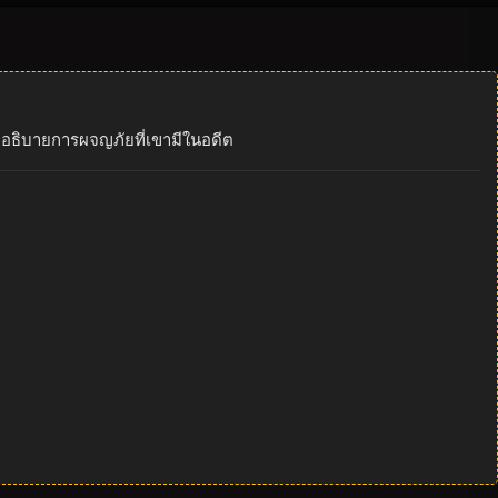
โดยอธิบายการผจญภัยที่เขามีในอดีต