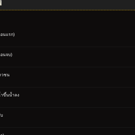
(ตอนแรก)
(ตอนจบ)
ยาวชน
ำขึ้นน้ำลง
ับ