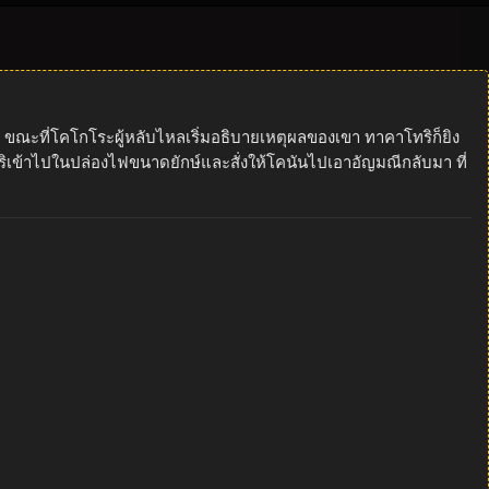
ณะที่โคโกโระผู้หลับไหลเริ่มอธิบายเหตุผลของเขา ทาคาโทริก็ยิง
ริเข้าไปในปล่องไฟขนาดยักษ์และสั่งให้โคนันไปเอาอัญมณีกลับมา ที่