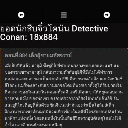
ยอดนักสืบจิ๋วโคนัน Detective
Conan: 18x884
ตอนที่ 884 เด็กผู้ชายมหัศจรรย์
เมื่อสิบปีที่แล้ว มาสุมิ ซึ่งชูกิจิ พี่ชายคนกลางของเธอและแมรี่ แม่
ของพวกเขาพามาสุมิ กลับมารวมตัวกับชูอิจิที่ยังไม่ได้ทำการ
ทดสอบและกลายมาเป็นสายลับ FBI ที่ชายหาดอัตสึฮามะ จังหวัดชิ
สึโอกะ แมรี่ทะเลาะกับเขานอกจอโดยที่พวกเขาทั้งคู่ได้รับบาดเจ็บ
ที่ดวงตาของกันและกัน ตลอดทั้งคดี แมรี่เตือนเขาให้หยุดสอบสวน
การหายตัวไปของพ่อเขา ครอบครัวอากาอิยังได้พบกับชินอิจิ รัน
และยูกิโกะที่อยู่ที่นั่นด้วย ชินจิแนะนำตัวเองว่าเป็นโฮล์มส์เด็ก
ฝึกงาน พวกเขาทั้งหมดมีส่วนเกี่ยวข้องในคดีที่โจรสองคนปล้นร้าน
นาฬิกาแห่งหนึ่ง โดยคนหนึ่งในนั้นเสียชีวิตจากอุบัติเหตุโดยไม่ได้
ตั้งใจ และอีกคนยังคงหลบหนีอยู่