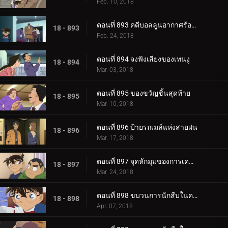
Feb. 10, 2018
ตอนที่ 893 คดีบอลลูนอากาศร้อนปริศนา
18 - 893
Feb. 24, 2018
ตอนที่ 894 จงฟังเสียงของเทนงู
18 - 894
Mar. 03, 2018
ตอนที่ 895 ของขวัญชิ้นสุดท้าย
18 - 895
Mar. 10, 2018
ตอนที่ 896 ป้ายรถเมล์แห่งสายฝน
18 - 896
Mar. 17, 2018
ตอนที่ 897 จุดหักมุมของการเดทขับรถ
18 - 897
Mar. 24, 2018
ตอนที่ 898 ขบวนการนักสืบในความสับสน (ตอนแรก)
18 - 898
Apr. 07, 2018