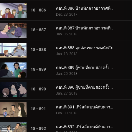
ตอนที่ 886 บ้านพักตากอากาศที่ล้อมรอบด้วยซอมบี้ (ตอนกลาง)
18 - 886
Dec. 23, 2017
ตอนที่ 887 บ้านพักตากอากาศที่ล้อมรอบด้วยซอมบี้ (ตอนจบ)
18 - 887
Jan. 06, 2018
ตอนที่ 888 จุดอ่อนของยอดนักสืบ
18 - 888
Jan. 13, 2018
ตอนที่ 889 ผู้ชายที่ตายสองครั้ง (ตอนแรก)
18 - 889
Jan. 20, 2018
ตอนที่ 890 ผู้ชายที่ตายสองครั้ง (ตอนจบ)
18 - 890
Jan. 27, 2018
ตอนที่ 891 เกิร์ลส์แบนด์กับความสัมพันธ์อันแย่ (ตอนแรก)
18 - 891
Feb. 03, 2018
ตอนที่ 892 เกิร์ลส์แบนด์กับความสัมพันธ์อันแย่ (ตอนจบ)
18 - 892