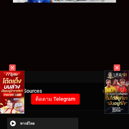
Video Sources
3175 Views
ติดตาม Telegram
พากย์ไทย