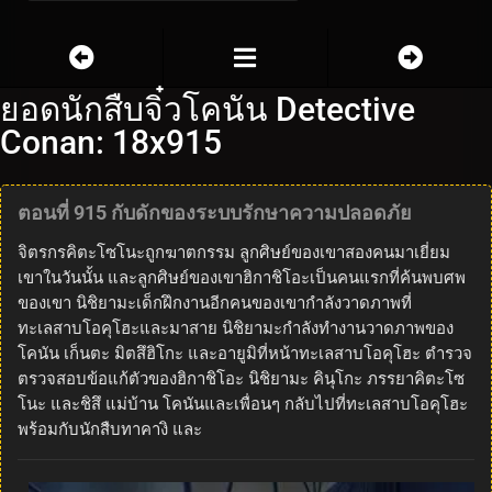
ยอดนักสืบจิ๋วโคนัน Detective
Conan: 18x915
ตอนที่ 915 กับดักของระบบรักษาความปลอดภัย
จิตรกรคิตะโซโนะถูกฆาตกรรม ลูกศิษย์ของเขาสองคนมาเยี่ยม
เขาในวันนั้น และลูกศิษย์ของเขาฮิกาชิโอะเป็นคนแรกที่ค้นพบศพ
ของเขา นิชิยามะเด็กฝึกงานอีกคนของเขากำลังวาดภาพที่
ทะเลสาบโอคุโฮะและมาสาย นิชิยามะกำลังทำงานวาดภาพของ
โคนัน เก็นตะ มิตสึฮิโกะ และอายูมิที่หน้าทะเลสาบโอคุโฮะ ตำรวจ
ตรวจสอบข้อแก้ตัวของฮิกาชิโอะ นิชิยามะ คินุโกะ ภรรยาคิตะโซ
โนะ และชิสึ แม่บ้าน โคนันและเพื่อนๆ กลับไปที่ทะเลสาบโอคุโฮะ
พร้อมกับนักสืบทาคางิ และ