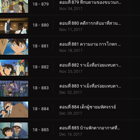
ตอนที่ 879 ที่กบดานของขบวนการนักสืบเยาวชน
18 - 879
Nov. 04, 2017
ตอนที่ 880 คดีการกลับมาที่สวนสาธารณะน้ำขึ้นน้ำลง
18 - 880
Nov. 11, 2017
ตอนที่ 881 ความงาม การโกหก และ ความลับ
18 - 881
Nov. 18, 2017
ตอนที่ 882 ราเม็งที่อร่อยแทบตาย 2 (ตอนแรก)
18 - 882
Nov. 25, 2017
ตอนที่ 883 ราเม็งที่อร่อยแทบตาย 2 (ตอนจบ)
18 - 883
Dec. 02, 2017
ตอนที่ 884 เด็กผู้ชายมหัศจรรย์
18 - 884
Dec. 09, 2017
ตอนที่ 885 บ้านพักตากอากาศที่ล้อมรอบด้วยซอมบี้ (ตอนแรก)
18 - 885
Dec. 16, 2017