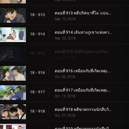
ตอนที่ 913 คดีปริศนาที่ไม ่แน่นอนของเมืองเบกะ (ตอนจบ)
18 - 913
Sep. 15, 2018
ตอนที่ 914 เส้นทางภูเขาแห่งความมืด
18 - 914
Sep. 22, 2018
ตอนที่ 915 กับดักของระบบรักษาความปลอดภัย
18 - 915
Sep. 29, 2018
ตอนที่ 916 เหมือนกับที่เกิดเหตุเมื่อ 17 ปีก่อน (ตอนแรก)
18 - 916
Oct. 06, 2018
ตอนที่ 917 เหมือนกับที่เกิดเหตุเมื่อ 17 ปีก่อน (ตอนจบ)
18 - 917
Oct. 13, 2018
ตอนที่ 918 คดีฆาตกรรมนักสืบวิญญาณ (ตอนแรก)
18 - 918
Oct. 27, 2018
ตอนที่ 919 คดีฆาตกรรมนักสืบวิญญาณ (ตอนจบ)