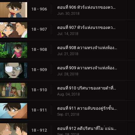
ตอนที่ 906 ทัวร์แห่งนรกของความรัก (ภาคเบ็บปุ)
18 - 906
Jun. 30, 2018
ตอนที่ 907 ทัวร์แห่งนรกของความรัก (ภาคโออิตะ)
18 - 907
Jul. 14, 2018
ตอนที่ 908 ความทรงจำแห่งห้องเรียนซากุระ รันเกิร์ล
18 - 908
Jul. 21, 2018
ตอนที่ 909 ความทรงจำแห่งห้องเรียนซากุระ ชินอิจิบอย
18 - 909
Jul. 28, 2018
ตอนที่ 910 ปริศนาของสายดำที่หายไป
18 - 910
Aug. 04, 2018
ตอนที่ 911 ความลับของคู่รักชั้นสูง
18 - 911
Sep. 01, 2018
ตอนที่ 912 คดีปริศนาที่ไม ่แน่นอนของเมืองเบกะ (ตอนแรก)
18 - 912
Sep. 08, 2018