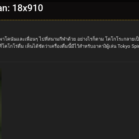
an: 18x910
าโคนันและเพื่อนๆ ไปที่สนามกีฬาด้วย อย่างไรก็ตาม โคโกโระกลายเป็นคนห
่ที่โคโกโร่ดื่ม เห็นได้ชัดว่าเครื่องดื่มนี้มีไว้สำหรับอาคางิผู้เล่น To