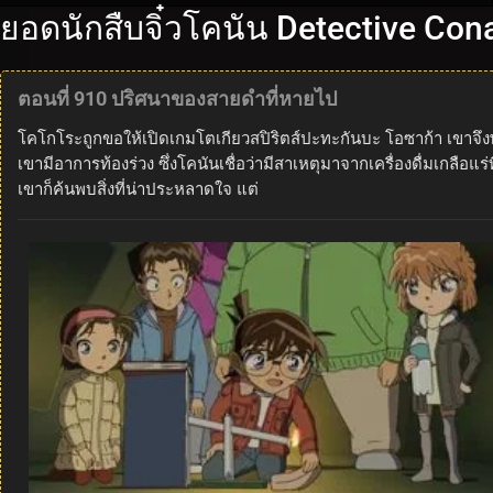
ยอดนักสืบจิ๋วโคนัน Detective Con
ตอนที่ 910 ปริศนาของสายดำที่หายไป
โคโกโระถูกขอให้เปิดเกมโตเกียวสปิริตส์ปะทะกันบะ โอซาก้า เขาจึงพ
เขามีอาการท้องร่วง ซึ่งโคนันเชื่อว่ามีสาเหตุมาจากเครื่องดื่มเกลือแร
เขาก็ค้นพบสิ่งที่น่าประหลาดใจ แต่