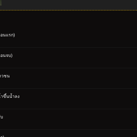
(ตอนแรก)
(ตอนจบ)
ยาวชน
ำขึ้นน้ำลง
ับ