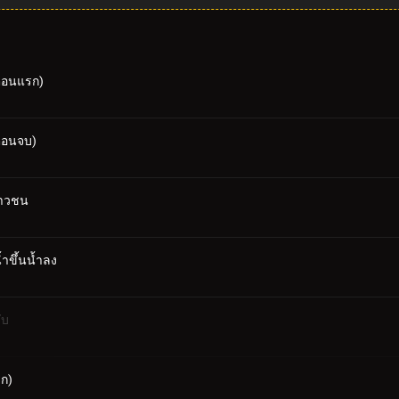
(ตอนแรก)
(ตอนจบ)
ยาวชน
ำขึ้นน้ำลง
ับ
รก)