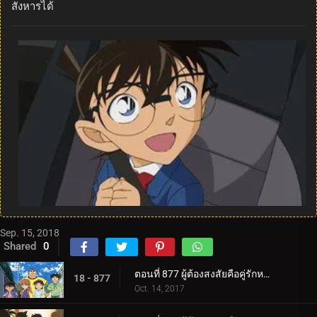
สังหารได้
Sep. 15, 2018
Shared
0
ตอนที่ 877 ผู้ต้องสงสัยคือคู่รักหวานแหว๋ว (ตอนแรก)
18 - 877
Oct. 14, 2017