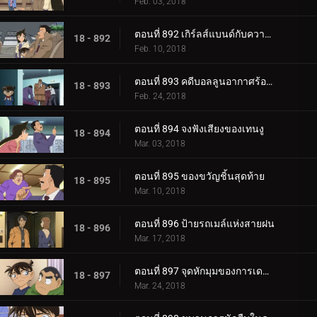
Feb. 03, 2018
ตอนที่ 892 เกิร์ลส์แบนด์กับความสัมพันธ์อันแย่ (ตอนจบ)
18 - 892
Feb. 10, 2018
ตอนที่ 893 คดีบอลลูนอากาศร้อนปริศนา
18 - 893
Feb. 24, 2018
ตอนที่ 894 จงฟังเสียงของเทนงู
18 - 894
Mar. 03, 2018
ตอนที่ 895 ของขวัญชิ้นสุดท้าย
18 - 895
Mar. 10, 2018
ตอนที่ 896 ป้ายรถเมล์แห่งสายฝน
18 - 896
Mar. 17, 2018
ตอนที่ 897 จุดหักมุมของการเดทขับรถ
18 - 897
Mar. 24, 2018