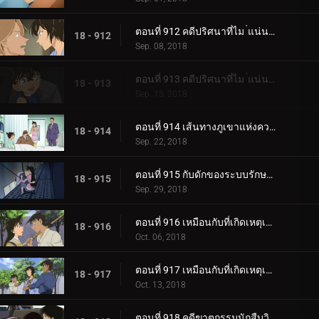
ตอนที่ 912 คดีปริศนาที่ไม ่แน่นอนของเมืองเบกะ (ตอนแรก)
18 - 912
Sep. 08, 2018
ตอนที่ 913 คดีปริศนาที่ไม ่แน่นอนของเมืองเบกะ (ตอนจบ)
18 - 913
Sep. 15, 2018
ตอนที่ 914 เส้นทางภูเขาแห่งความมืด
18 - 914
Sep. 22, 2018
ตอนที่ 915 กับดักของระบบรักษาความปลอดภัย
18 - 915
Sep. 29, 2018
ตอนที่ 916 เหมือนกับที่เกิดเหตุเมื่อ 17 ปีก่อน (ตอนแรก)
18 - 916
Oct. 06, 2018
ตอนที่ 917 เหมือนกับที่เกิดเหตุเมื่อ 17 ปีก่อน (ตอนจบ)
18 - 917
Oct. 13, 2018
ตอนที่ 918 คดีฆาตกรรมนักสืบวิญญาณ (ตอนแรก)