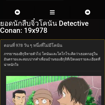
ยอดนักสืบจิ๋วโคนัน Detective
Conan: 19x978
ตอนที่ 978 วัน ๆ หนึ่งที่ไม่มีโคนัน
ภรรยาของฮิกุจิหายตัวไป โคนันและโคโกโระคิดว่าเธอตกอยู่ใน
อันตรายและสอบปากคำเพื่อนบ้านของฮิกุจิที่เปิดเผยรายละเอียดที่
น่าหนักใจ