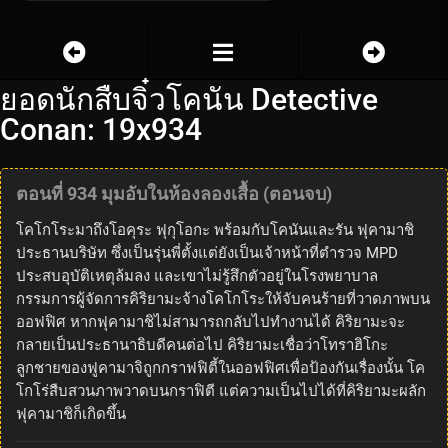
ยอดนักสืบจิ๋วโคนัน Detective
Conan: 19x934
ตอนที่ 934 มุมอับในห้องลองเสื้อ (ตอนจบ)
โคโกโระมาถึงโอคุระ ฟุกุโอกะ พร้อมกับโคนันและรัน ฟุคามาชิ
ประธานบริษัท ซึ่งเป็นรุ่นพี่ตั้งแต่ยังเป็นเจ้าหน้าที่ตำรวจ MPD
ประสบอุบัติเหตุล้มลง และเขาไม่รู้สึกตัวอยู่ในโรงพยาบาล
กรรมการผู้จัดการคิริยามะจ้างโคโกโระให้จับคนร้ายที่วาดภาพบน
ออฟฟิศ หากฟุคามาชิไม่สามารถกลับไปทำงานได้ คิริยามะจะ
กลายเป็นประธานาธิบดีคนต่อไป คิริยามะเชื่อว่าโทราฮิโกะ
ลูกชายของฟูคามาจิถูกกราฟฟิตี้ในออฟฟิศเพื่อป้องกันเรื่องนั้น โค
โกโร่สืบสวนภาพวาดบนกราฟิตี แต่ความเป็นไปได้ที่คิริยามะผลัก
ฟุคามาชิก็เกิดขึ้น