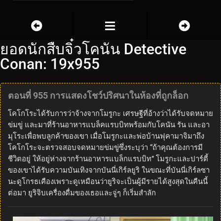
ยอดนักสืบจิ๋วโคนัน Detective
Conan: 19x955
ตอนที่ 955 การแสดงโชว์ปริศนาในห้องที่ถูกล็อก
โคโกโระได้รับการว่าจ้างจากโมรูกะ เศรษฐีที่อ้างว่าได้รับจดหมาย
ข่มขู่ และมาที่ร้านอาหารแบล็คแรบบิทพร้อมกับโคนัน รัน และอา
มุโระเพื่อพบลูกค้าของเขา เมื่อโมรูกะและพ่อบ้านฟุคามาจิมาถึง
โคโกโระจะตรวจสอบจดหมายข่มขู่ซึ่งระบุว่า “ถ้าคุณต้องการมี
ชีวิตอยู่ ให้อยู่ห่างจากร้านอาหารแบล็กแรบบิท” โมรูกะและปาร์ตี้
ของเขาได้รับความบันเทิงจากบันนี่เกิร์ลยูริ ในขณะที่บันนี่เกิร์ลซา
นะดูโกรธเคืองเพราะดูเหมือนว่ายูริจะเป็นผู้มีรายได้สูงสุดในคืนนี้
ต่อมา ยูริจิบเครื่องดื่มของเธอและจู่ๆ ก็เริ่มสำลัก