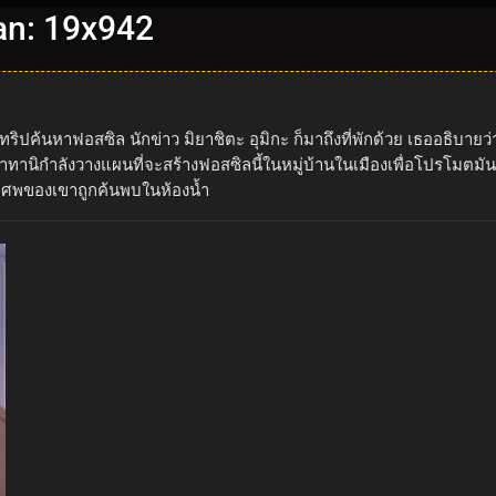
an: 19x942
ิปค้นหาฟอสซิล นักข่าว มิยาชิตะ อุมิกะ ก็มาถึงที่พักด้วย เธออธิบายว่
นิกำลังวางแผนที่จะสร้างฟอสซิลนี้ในหมู่บ้านในเมืองเพื่อโปรโมตมัน แ
ศพของเขาถูกค้นพบในห้องน้ำ