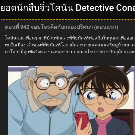
ยอดนักสืบจิ๋วโคนัน Detective Con
ตอนที่ 942 จอมโจรคิดกับกล่องปริศนา (ตอนแรก)
โคนันและเพื่อนๆ มาที่บ้านพักและพิพิธภัณฑ์ฟอสซิลในกุนมะเพื่อออกทร
พบในเมือง เจ้าของพิพิธภัณฑ์โอกามิและนายกเทศมนตรีหมู่บ้านนาคาทา
มาโอกามิถูกขัดจังหวะขณะพยายามบอกอะไรบางอย่างกับอุมิกะ และ