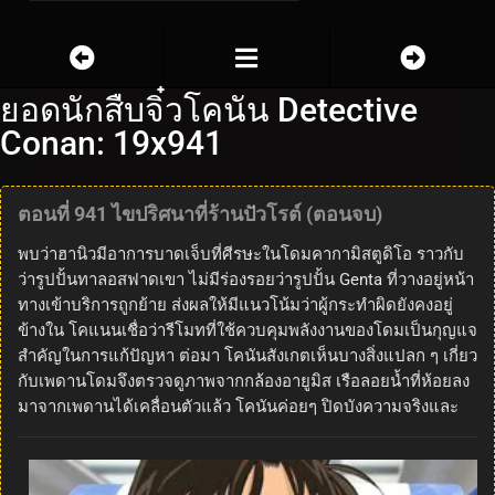
ยอดนักสืบจิ๋วโคนัน Detective
Conan: 19x941
ตอนที่ 941 ไขปริศนาที่ร้านปัวโรต์ (ตอนจบ)
พบว่าฮานิวมีอาการบาดเจ็บที่ศีรษะในโดมคากามิสตูดิโอ ราวกับ
ว่ารูปปั้นทาลอสฟาดเขา ไม่มีร่องรอยว่ารูปปั้น Genta ที่วางอยู่หน้า
ทางเข้าบริการถูกย้าย ส่งผลให้มีแนวโน้มว่าผู้กระทำผิดยังคงอยู่
ข้างใน โคแนนเชื่อว่ารีโมทที่ใช้ควบคุมพลังงานของโดมเป็นกุญแจ
สำคัญในการแก้ปัญหา ต่อมา โคนันสังเกตเห็นบางสิ่งแปลก ๆ เกี่ยว
กับเพดานโดมจึงตรวจดูภาพจากกล้องอายูมิส เรือลอยน้ำที่ห้อยลง
มาจากเพดานได้เคลื่อนตัวแล้ว โคนันค่อยๆ ปิดบังความจริงและ