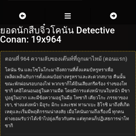
ยอดนักสืบจิ๋วโคนัน Detective
Conan: 19x964
ตอนที่ 964 ความลับของเต๊นท์ที่ถูกเผาไหม้ (ตอนแรก)
โคนัน รัน และโซโนโกะมาถึงสถานที่ตั้งแคมป์หรูหราเพื่อ
เพลิดเพลินกับการตั้งแคมป์อย่างหรูหราและสะดวกสบาย คืนนั้น
ขณะพักผ่อนรอบกองไฟ พวกเขาก็ได้ยินเสียงกรีดร้อง ร่างของโท
ซากิ เคอิไดนอนอยู่ในความมืด โดยมีการแต่งหน้าบนใบหน้า มีขา
ปูอยู่ในปาก และมีข้อความอยู่ในมือ โทซากิ เคียวโกะ ภรรยาของ
เขา, ช่างแต่งหน้า มิอุระ มิกะ และเชฟ ทานาเบะ ฮิโรชิ มาถึงที่เกิด
เหตุและเริ่มมีพฤติกรรมน่าสงสัย เมื่อโคนันถามถึงเรื่องนี้ ทุกคน
ต่างยอมรับว่าได้เข้าไปยุ่งเกี่ยวกับศพ แต่ทุกคนก็ปฏิเสธการฆ่าโท
ซากิ