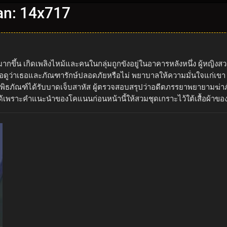
an: 14x717
ากขึ้น เกิดเพลิงไหม้และคนในกลุ่มถูกขังอยู่ในอาคารหลังหนึ่ง ผู้หญิ
ูว่าเธอและภัณฑารักษ์ปลอดภัยหรือไม่ พยาบาลให้ความมั่นใจแก่เขา แ
ิธภัณฑ์ได้รับบาดเจ็บสาหัส ผู้ตรวจสอบสรุปว่าอดีตภรรยาพยายามฆ่าภัณ
าได้เพราะคำแนะนำของโคแนนก่อนหน้านี้ให้สวมชุดเกราะไว้ใต้เสื้อผ้าขอ