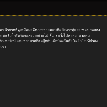
งสวมหน้ากากที่ดูเหมือนอดีตภรรยาสมคบคิดสังหารคู่ครองของเธอสอง
ต่แล้วก็กรีดร้องและวางสายไป ทั้งกลุ่มวิ่งไปหาพยาบาลพบ
ฑารักษ์ และพยาบาลก็ต่อสู้กลับเพื่อป้องกันตัว โคโกโระที่กำลัง
งเขา