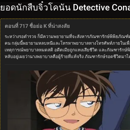
ยอดนักสืบจิ๋วโคนัน Detective Con
ตอนที่ 717 ชื่อย่อ K ที่น่าสงสัย
ระหว่างรอตำรวจ ก็มีความพยายามที่จะสังหารภัณฑารักษ์พิพิธภัณฑ์ม
คน กลุ่มนี้พยายามหลบหนีและโทรหาพยาบาลทางโทรศัพท์ภายในเพื่อด
เหตุการณ์พยาบาลหมดสติ อดีตเมียถูกแทงเสียชีวิต และภัณฑารักษ์พิพ
หลับอยู่เผยว่านางพยาบาลคือผู้ร้ายที่แท้จริง ภัณฑารักษ์รอดชีวิตม