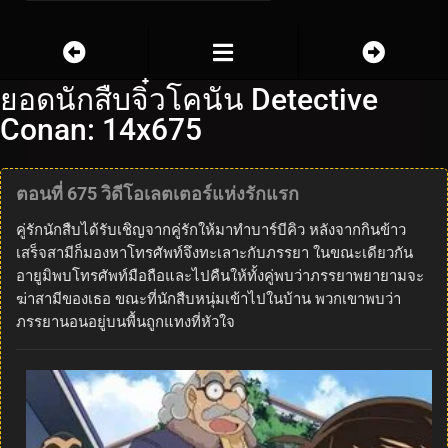
ยอดนักสืบจิ๋วโคนัน Detective
Conan: 14x675
ตอนที่ 675 วิดีโอเลตเตอร์แห่งรักแรก
คู่รักนักสืบได้รับเชิญจากคู่รักให้มาทำบาร์บีคิว หลังจากกินข้าว
เสร็จสามีก็มองหาโทรศัพท์จึงทะเลาะกับภรรยา ในขณะเดียวกัน
อายูมิพบโทรศัพท์มือถือและไปคืนให้ทั้งคู่พบว่าภรรยาพยายามจะ
ฆ่าสามีของเธอ ขณะที่นักสืบหนุ่มเข้าไปในบ้าน พวกเขาพบว่า
ภรรยานอนอยู่บนพื้นถูกแทงที่หัวใจ