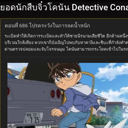
ยอดนักสืบจิ๋วโคนัน Detective Con
ตอนที่ 686 โปรดระวังในการลดน้ำหนัก
ระเบิดทำให้เกิดการระเบิดและทำให้ชายนิรนามเสียชีวิต อีกด้านหนึ่งข
บริเวณใกล้เคียง พวกเขาก็บังเอิญไปพบกับทาคางิและชิบะที่กำลังทำค
ด่านตรวจปลอมและจับโจรจนมุม โคนันสามารถกระโดดเข้าไปในรถบรรทุก