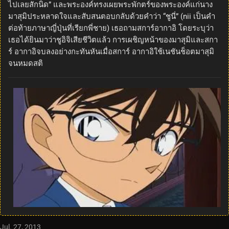
ไปเลยสักนิด” และพระองค์ทรงเผยพระพักตร์ของพระองค์แก่นาง
มาสุมิประหลาดใจและสับสนตอบกลับด้วยคำว่า “ชูนี่” (nii เป็นคำ
ต่อท้ายภาษาญี่ปุ่นที่เรียกพี่ชาย) เธอถามสการ์อากาอิ โดยระบุว่า
เธอได้ยินมาว่าชูอิจิเสียชีวิตแล้ว การเผชิญหน้าของมาสุมิและสกา
ร์ อากาอิจบลงอย่างกะทันหันเมื่อสการ์ อากาอิใช้เนชันช็อตมาสุมิ
จนหมดสติ
Jul. 27, 2013