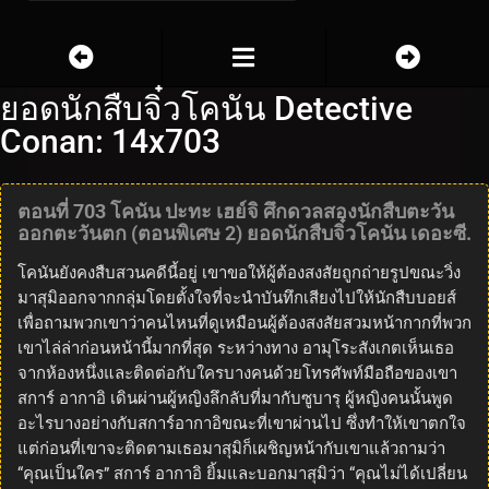
ยอดนักสืบจิ๋วโคนัน Detective
Conan: 14x703
ตอนที่ 703 โคนัน ปะทะ เฮย์จิ ศึกดวลสองนักสืบตะวัน
ออกตะวันตก (ตอนพิเศษ 2) ยอดนักสืบจิ๋วโคนัน เดอะซี.
โคนันยังคงสืบสวนคดีนี้อยู่ เขาขอให้ผู้ต้องสงสัยถูกถ่ายรูปขณะวิ่ง
มาสุมิออกจากกลุ่มโดยตั้งใจที่จะนำบันทึกเสียงไปให้นักสืบบอยส์
เพื่อถามพวกเขาว่าคนไหนที่ดูเหมือนผู้ต้องสงสัยสวมหน้ากากที่พวก
เขาไล่ล่าก่อนหน้านี้มากที่สุด ระหว่างทาง อามุโระสังเกตเห็นเธอ
จากห้องหนึ่งและติดต่อกับใครบางคนด้วยโทรศัพท์มือถือของเขา
สการ์ อากาอิ เดินผ่านผู้หญิงลึกลับที่มากับซูบารุ ผู้หญิงคนนั้นพูด
อะไรบางอย่างกับสการ์อากาอิขณะที่เขาผ่านไป ซึ่งทำให้เขาตกใจ
แต่ก่อนที่เขาจะติดตามเธอมาสุมิก็เผชิญหน้ากับเขาแล้วถามว่า
“คุณเป็นใคร” สการ์ อากาอิ ยิ้มและบอกมาสุมิว่า “คุณไม่ได้เปลี่ยน