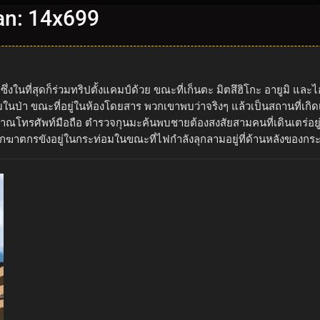
an: 14x699
ซึ่งในที่สุดก็ร่วมทริปตั้งแคมป์ด้วย ขณะที่เก็นตะ มิตสึฮิโกะ อายูมิ 
ในป่า ขณะที่อยู่ในห้องโดยสาร พวกเขาพบว่าจริงๆ แล้วเป็นสถานที่เ
ัญญาณโทรศัพท์มือถือ ตำรวจกุนมะค้นพบชายต้องสงสัยสามคนที่เดินเตร่อย
กฆาตกรขังอยู่ในกระท่อมในขณะที่ไฟกำลังลุกลามอยู่ที่ด้านหลังของกร