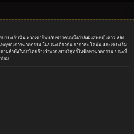
และไฮบาระเก็บฟืน พวกเขาก็พบกับชายคนหนึ่งกำลังฝังศพหญิงสาว หลัง
กิดเหตุของการฆาตกรรม ในขณะเดียวกัน อากาสะ โคนัน และเซระเริ่ม
ู่ตามลำพังในป่าโดยอ้างว่าพวกเขาบริสุทธิ์ในข้อหาฆาตกรรม ขณะที่
ะท่อม