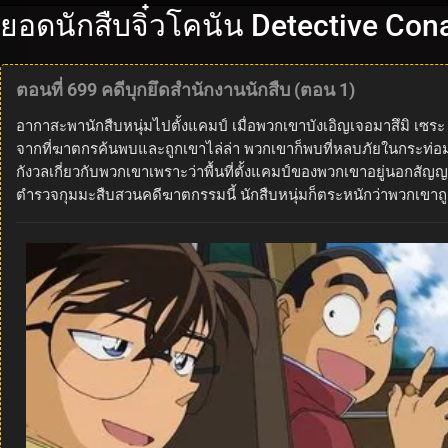
ยอดนักสืบจิ๋วโคนัน Detective Con
ตอนที่ 699 คดีบุกยึดสำนักงานนักสืบ (ตอน 1)
อากาสะพานักสืบหนุ่มไปตั้งแคมป์ เมื่อพวกเขาบังเอิญเจอมาสึมิ เซระ 
จากที่ฆาตกรค้นพบและถูกเขาไล่ล่า พวกเขาก็พบที่หลบภัยในกระท่อม
กังวลเกี่ยวกับพวกเขาเพราะว่าพื้นที่ตั้งแคมป์ของพวกเขาอยู่นอกส
ตำรวจกุมมะสืบสวนคดีฆาตกรรมนี้ นักสืบหนุ่มก็ตระหนักว่าพวกเขาถู