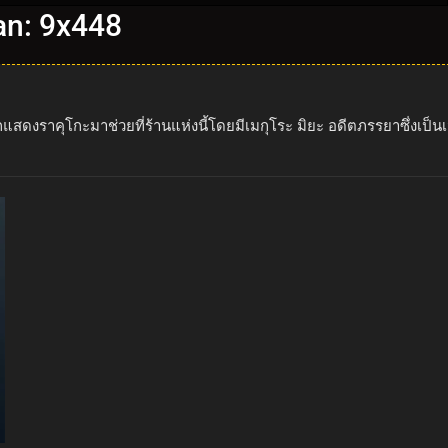
an: 9x448
แสดงราคุโกะมาช่วยที่ร้านแห่งนี้โดยมีเมกุโระ มิยะ อดีตภรรยาซึ่งเป็น