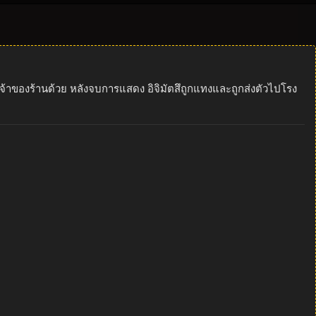
เจ้าของร้านด้วย หลังจบการแสดง อิจิมัตสึถูกแทงและถูกส่งตัวไปโรง