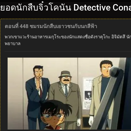
ยอดนักสืบจิ๋วโคนัน Detective Con
ตอนที่ 448 ชมรมนักสืบเยาวชนกับนกสีฟ้า
พวกเขาแวะร้านอาหารเมกุโระของนักแสดงชื่อดังราคุโกะ อิจิมัตสึ นัก
พยาบาล