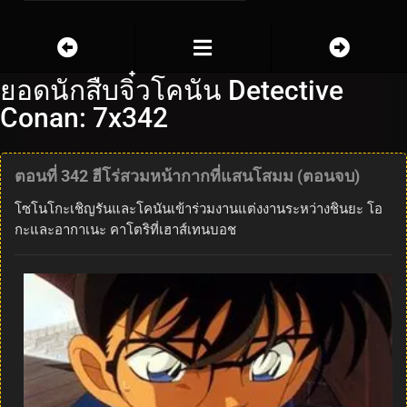
ยอดนักสืบจิ๋วโคนัน Detective
Conan: 7x342
ตอนที่ 342 ฮีโร่สวมหน้ากากที่แสนโสมม (ตอนจบ)
โซโนโกะเชิญรันและโคนันเข้าร่วมงานแต่งงานระหว่างชินยะ โอ
กะและอากาเนะ คาโตริที่เฮาส์เทนบอช