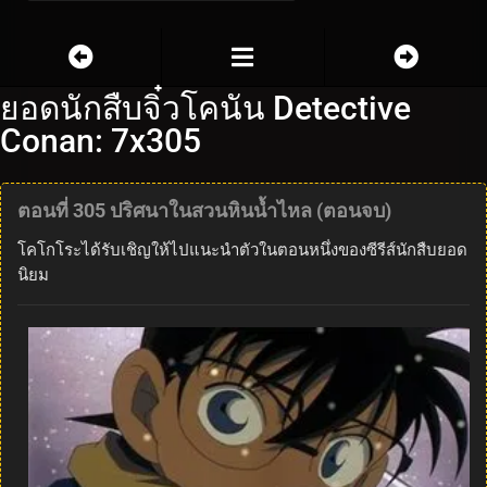
ยอดนักสืบจิ๋วโคนัน Detective
Conan: 7x305
ตอนที่ 305 ปริศนาในสวนหินน้ำไหล (ตอนจบ)
โคโกโระได้รับเชิญให้ไปแนะนำตัวในตอนหนึ่งของซีรีส์นักสืบยอด
นิยม