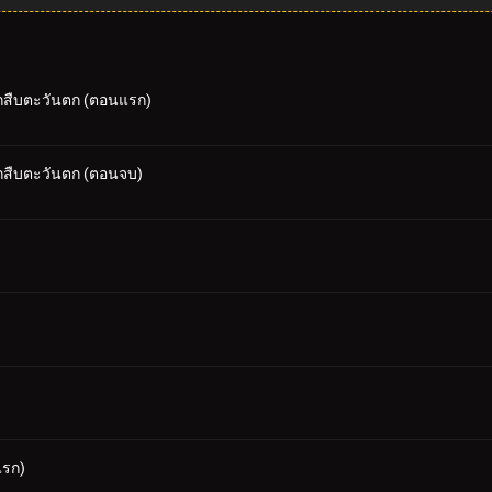
กสืบตะวันตก (ตอนแรก)
กสืบตะวันตก (ตอนจบ)
แรก)