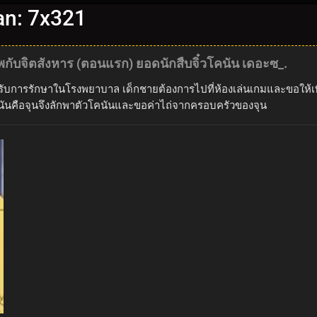
an: 7x321
กับจิตสังหาร (ตอนแรก) ยอดนักสืบจิ๋วโคนัน เดอะซ_.
เข้ารับการรักษาในโรงพยาบาล เด็กชายต้องการไปที่ห้องเล่นเกมและขอให
คนันคือจุนจึงลักพาตัวโคนันและขอค่าไถ่จากครอบครัวของจุน