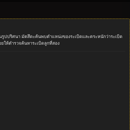
บิดในรูปปริศนา มัตสึดะค้นพบตำแหน่งของระเบิดและตระหนักว่าระเบิด
่อยให้ตำรวจค้นหาระเบิดลูกที่สอง