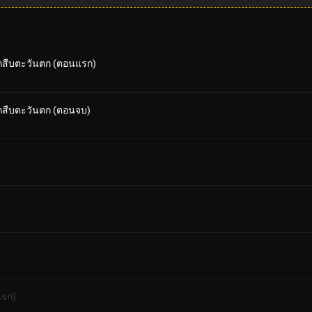
กสืบตะวันตก (ตอนแรก)
กสืบตะวันตก (ตอนจบ)
แรก)