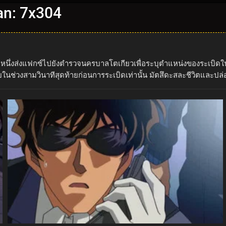
an: 7x304
ะเบิดรายหนึ่งส่งแฟกซ์ไปยังตำรวจนครบาลโตเกียวเพื่อระบุตำแหน่งของระเ
เผยในช่วงสามวินาทีสุดท้ายก่อนการระเบิดเท่านั้น มัตสึดะสละชีวิตและปล