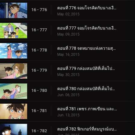
ตอนที่ 776 จอมโจรคิดกับนางเงือกขี้อาย (ตอน 1)
16 - 776
May. 02, 2015
ตอนที่ 777 จอมโจรคิดกับนางเงือกขี้อาย (ตอน 2)
16 - 777
May. 09, 2015
ตอนที่ 778 จดหมายแห่งความสุขที่นำมาซึ่งความทุกข์
16 - 778
May. 16, 2015
ตอนที่ 779 กล่องสมบัติที่เต็มไปด้วยผลไม้ (ตอน 1)
16 - 779
May. 30, 2015
ตอนที่ 780 กล่องสมบัติที่เต็มไปด้วยผลไม้ (ตอน 2)
16 - 780
Jun. 06, 2015
ตอนที่ 781 เพชร ภาพเขียน และนักแสดงผู้ยิ่งใหญ่
16 - 781
Jun. 13, 2015
ตอนที่ 782 ฟิกเกอร์ที่สมบูรณ์แบบเกินไป
16 - 782