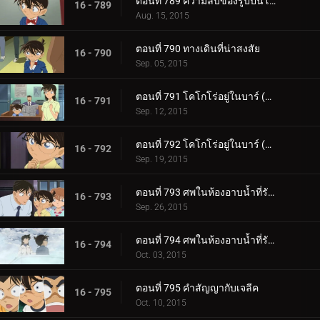
ตอนที่ 789 ความลับของรูปปั้นโมริ โคโกโร่
16 - 789
Aug. 15, 2015
ตอนที่ 790 ทางเดินที่น่าสงสัย
16 - 790
Sep. 05, 2015
ตอนที่ 791 โคโกโร่อยู่ในบาร์ (ตอน 1)
16 - 791
Sep. 12, 2015
ตอนที่ 792 โคโกโร่อยู่ในบาร์ (ตอน 2)
16 - 792
Sep. 19, 2015
ตอนที่ 793 ศพในห้องอาบน้ำที่รันหมดสติ (ตอน 1)
16 - 793
Sep. 26, 2015
ตอนที่ 794 ศพในห้องอาบน้ำที่รันหมดสติ (ตอน 2)
16 - 794
Oct. 03, 2015
ตอนที่ 795 คำสัญญากับเจลีค
16 - 795
Oct. 10, 2015