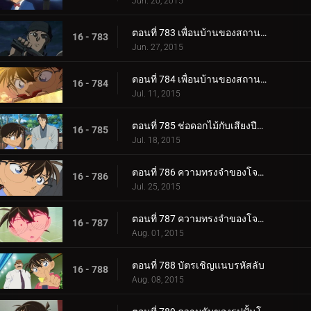
Jun. 20, 2015
ตอนที่ 783 เพื่อนบ้านของสถานที่เกิดเหตุคือแฟนเก่า (ตอน 1)
16 - 783
Jun. 27, 2015
ตอนที่ 784 เพื่อนบ้านของสถานที่เกิดเหตุคือแฟนเก่า (ตอน 2)
16 - 784
Jul. 11, 2015
ตอนที่ 785 ช่อดอกไม้กับเสียงปืนสองนัด
16 - 785
Jul. 18, 2015
ตอนที่ 786 ความทรงจำของโจดี้กับกับดักชมดอกไม้ (ตอนพิเศษ 1)
16 - 786
Jul. 25, 2015
ตอนที่ 787 ความทรงจำของโจดี้กับกับดักชมดอกไม้ (ตอนพิเศษ 2)
16 - 787
Aug. 01, 2015
ตอนที่ 788 บัตรเชิญแนบรหัสลับ
16 - 788
Aug. 08, 2015