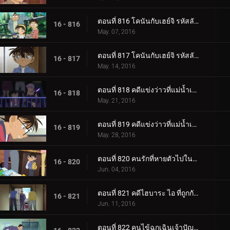
ตอนที่ 816 โคนันกับเฮย์จิ รหัสลับแห่งรัก (ตอน 1)
16 - 816
May. 07, 2016
ตอนที่ 817 โคนันกับเฮย์จิ รหัสลับแห่งรัก (ตอน 2)
16 - 817
May. 14, 2016
ตอนที่ 818 คดีแข่งว่าวที่แม่น้ำเทมุซึ (ตอน 1)
16 - 818
May. 21, 2016
ตอนที่ 819 คดีแข่งว่าวที่แม่น้ำเทมุซึ (ตอน 2)
16 - 819
May. 28, 2016
ตอนที่ 820 คนรักที่หายตัวไปในพายุหิมะ
16 - 820
Jun. 04, 2016
ตอนที่ 821 คดีไฮบาระ ไอ ที่ถูกกักขัง
16 - 821
Jun. 11, 2016
ตอนที่ 822 คนไข้ฉุกเฉินเจ้าปัญหา