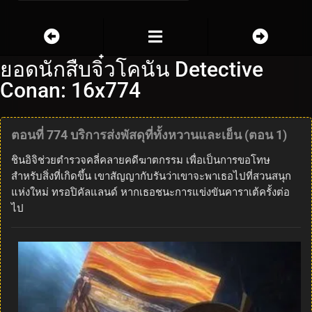
ยอดนักสืบจิ๋วโคนัน Detective
Conan: 16x774
ตอนที่ 774 บริการส่งพัสดุที่ทั้งหวานและเย็น (ตอน 1)
ชินอิจิช่วยตำรวจคลี่คลายคดีฆาตกรรม เพื่อเป็นการขอโทษ
สำหรับสิ่งที่เกิดขึ้น เขาสัญญากับรันว่าเขาจะพาเธอไปที่สวนสนุก
แห่งใหม่ ทรอปิคัลแลนด์ หากเธอชนะการแข่งขันคาราเต้ครั้งต่อ
ไป