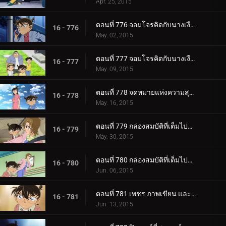
Apr. 25, 2015
ตอนที่ 776 จอมโจรคิดกับนางเงือกขี้อาย (ตอน 1)
16 - 776
May. 02, 2015
ตอนที่ 777 จอมโจรคิดกับนางเงือกขี้อาย (ตอน 2)
16 - 777
May. 09, 2015
ตอนที่ 778 จดหมายแห่งความสุขที่นำมาซึ่งความทุกข์
16 - 778
May. 16, 2015
ตอนที่ 779 กล่องสมบัติที่เต็มไปด้วยผลไม้ (ตอน 1)
16 - 779
May. 30, 2015
ตอนที่ 780 กล่องสมบัติที่เต็มไปด้วยผลไม้ (ตอน 2)
16 - 780
Jun. 06, 2015
ตอนที่ 781 เพชร ภาพเขียน และนักแสดงผู้ยิ่งใหญ่
16 - 781
Jun. 13, 2015