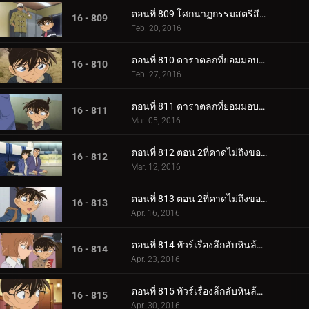
ตอนที่ 809 โศกนาฏกรรมสตรีสีชาด (ตอน 3)
16 - 809
Feb. 20, 2016
ตอนที่ 810 ดาราตลกที่ยอมมอบตัว (ตอน 1)
16 - 810
Feb. 27, 2016
ตอนที่ 811 ดาราตลกที่ยอมมอบตัว (ตอน 2)
16 - 811
Mar. 05, 2016
ตอนที่ 812 ตอน 2ที่คาดไม่ถึงของนิยายรัก (ตอน 1)
16 - 812
Mar. 12, 2016
ตอนที่ 813 ตอน 2ที่คาดไม่ถึงของนิยายรัก (ตอน 2)
16 - 813
Apr. 16, 2016
ตอนที่ 814 ทัวร์เรื่องลึกลับหินล้านก้อนแห่งคากะ (ตอน 1)
16 - 814
Apr. 23, 2016
ตอนที่ 815 ทัวร์เรื่องลึกลับหินล้านก้อนแห่งคากะ (ตอน 2)
16 - 815
Apr. 30, 2016