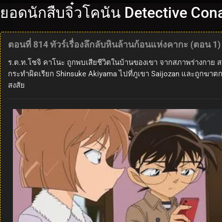
ยอดนักสืบจิ๋วโคนัน Detective Con
ตอนที่ 814 ทัวร์เรื่องลึกลับหินล้านก้อนแห่งคากะ (ตอน 1)
ร.ต.ท.โชจิ คาโนะ ถูกพบเสียชีวิตในบ้านของเขา จากสภาพร่างกาย สาร
กระทำผิดเรียก Shinsuke Akiyama ไปที่ภูเขา Saijozan และถูกฆาตก
สงสัย