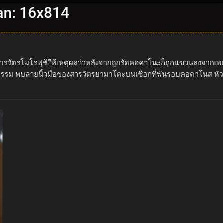
an: 16x814
วัตรโมโรฟุชิให้เหตุผลว่าหลังจากถูกรัดคอคาโนะก็ถูกแขวนลงจากเพดาน 
รรม พบลายนิ้วมือของสารวัตรยามาโตะบนเชือกที่พันรอบคอคาโนส หัวหน้