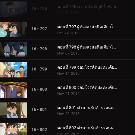
ตอนที่ 796 ความบังเอิญที่ซ้ำซ้อน
16 - 796
Oct. 17, 2015
ตอนที่ 797 ผู้ต้องสงสัยคือเคียวโงคุ มาโคโตะ (ตอน 1)
16 - 797
Oct. 24, 2015
ตอนที่ 798 ผู้ต้องสงสัยคือเคียวโงคุ มาโคโตะ (ตอน 2)
16 - 798
Nov. 07, 2015
ตอนที่ 799 จอมโจรคิดปะทะเคียวโงคุ มาโคโตะ (ตอน 1)
16 - 799
Nov. 14, 2015
ตอนที่ 800 จอมโจรคิดปะทะเคียวโงคุ มาโคโตะ (ตอน 2)
16 - 800
Nov. 21, 2015
ตอนที่ 801 ตำนานรักตำรวจนครบาล (ตอน 1)
16 - 801
Nov. 28, 2015
ตอนที่ 802 ตำนานรักตำรวจนครบาล (ตอน 2)
16 - 802
Dec. 05, 2015