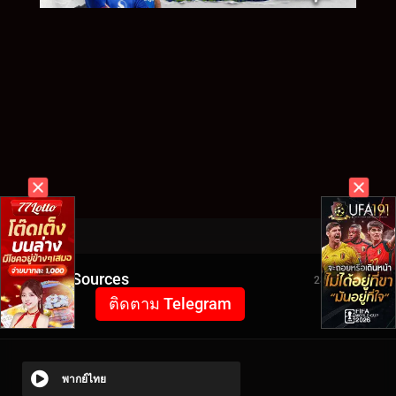
Video Sources
2834 Views
ติดตาม Telegram
พากย์ไทย