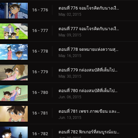
ตอนที่ 776 จอมโจรคิดกับนางเงือกขี้อาย (ตอน 1)
16 - 776
May. 02, 2015
ตอนที่ 777 จอมโจรคิดกับนางเงือกขี้อาย (ตอน 2)
16 - 777
May. 09, 2015
ตอนที่ 778 จดหมายแห่งความสุขที่นำมาซึ่งความทุกข์
16 - 778
May. 16, 2015
ตอนที่ 779 กล่องสมบัติที่เต็มไปด้วยผลไม้ (ตอน 1)
16 - 779
May. 30, 2015
ตอนที่ 780 กล่องสมบัติที่เต็มไปด้วยผลไม้ (ตอน 2)
16 - 780
Jun. 06, 2015
ตอนที่ 781 เพชร ภาพเขียน และนักแสดงผู้ยิ่งใหญ่
16 - 781
Jun. 13, 2015
ตอนที่ 782 ฟิกเกอร์ที่สมบูรณ์แบบเกินไป
16 - 782