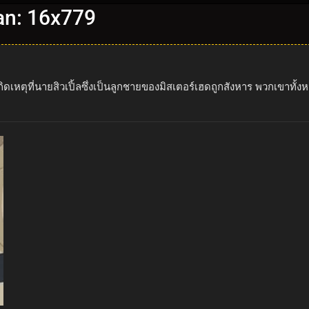
an: 16x779
่เกิดเหตุที่นายสิวเปิ้ลซึ่งเป็นลูกชายของมิสเตอร์เฮดถูกสังหาร พวกเขาท