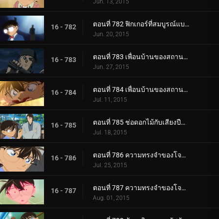
Jun. 13, 2015
ตอนที่ 782 ฟิกเกอร์ที่สมบูรณ์แบบเกินไป
16 - 782
Jun. 20, 2015
ตอนที่ 783 เพื่อนบ้านของสถานที่เกิดเหตุคือแฟนเก่า (ตอน 1)
16 - 783
Jun. 27, 2015
ตอนที่ 784 เพื่อนบ้านของสถานที่เกิดเหตุคือแฟนเก่า (ตอน 2)
16 - 784
Jul. 11, 2015
ตอนที่ 785 ช่อดอกไม้กับเสียงปืนสองนัด
16 - 785
Jul. 18, 2015
ตอนที่ 786 ความทรงจำของโจดี้กับกับดักชมดอกไม้ (ตอนพิเศษ 1)
16 - 786
Jul. 25, 2015
ตอนที่ 787 ความทรงจำของโจดี้กับกับดักชมดอกไม้ (ตอนพิเศษ 2)
16 - 787
Aug. 01, 2015