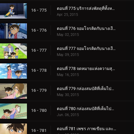
ตอนที่ 775 บริการส่งพัสดุที่ทั้งหวานและเย็น (ตอน 2)
16 - 775
Apr. 25, 2015
ตอนที่ 776 จอมโจรคิดกับนางเงือกขี้อาย (ตอน 1)
16 - 776
May. 02, 2015
ตอนที่ 777 จอมโจรคิดกับนางเงือกขี้อาย (ตอน 2)
16 - 777
May. 09, 2015
ตอนที่ 778 จดหมายแห่งความสุขที่นำมาซึ่งความทุกข์
16 - 778
May. 16, 2015
ตอนที่ 779 กล่องสมบัติที่เต็มไปด้วยผลไม้ (ตอน 1)
16 - 779
May. 30, 2015
ตอนที่ 780 กล่องสมบัติที่เต็มไปด้วยผลไม้ (ตอน 2)
16 - 780
Jun. 06, 2015
ตอนที่ 781 เพชร ภาพเขียน และนักแสดงผู้ยิ่งใหญ่
16 - 781