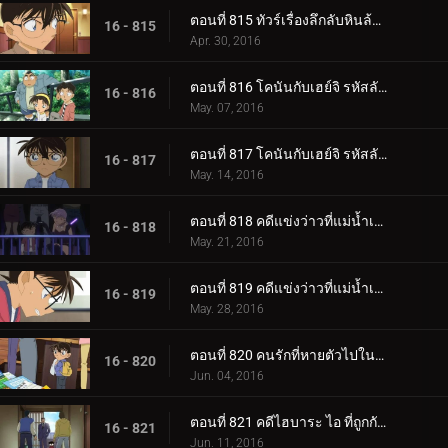
ตอนที่ 815 ทัวร์เรื่องลึกลับหินล้านก้อนแห่งคากะ (ตอน 2)
16 - 815
Apr. 30, 2016
ตอนที่ 816 โคนันกับเฮย์จิ รหัสลับแห่งรัก (ตอน 1)
16 - 816
May. 07, 2016
ตอนที่ 817 โคนันกับเฮย์จิ รหัสลับแห่งรัก (ตอน 2)
16 - 817
May. 14, 2016
ตอนที่ 818 คดีแข่งว่าวที่แม่น้ำเทมุซึ (ตอน 1)
16 - 818
May. 21, 2016
ตอนที่ 819 คดีแข่งว่าวที่แม่น้ำเทมุซึ (ตอน 2)
16 - 819
May. 28, 2016
ตอนที่ 820 คนรักที่หายตัวไปในพายุหิมะ
16 - 820
Jun. 04, 2016
ตอนที่ 821 คดีไฮบาระ ไอ ที่ถูกกักขัง
16 - 821
Jun. 11, 2016