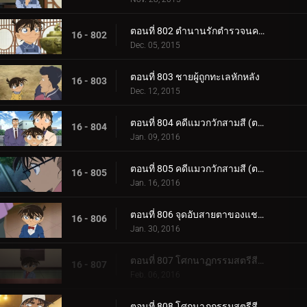
ตอนที่ 802 ตำนานรักตำรวจนครบาล (ตอน 2)
16 - 802
Dec. 05, 2015
ตอนที่ 803 ชายผู้ถูกทะเลหักหลัง
16 - 803
Dec. 12, 2015
ตอนที่ 804 คดีแมวกวักสามสี (ตอน 1)
16 - 804
Jan. 09, 2016
ตอนที่ 805 คดีแมวกวักสามสี (ตอน 2)
16 - 805
Jan. 16, 2016
ตอนที่ 806 จุดอับสายตาของแชร์เฮ้าส์
16 - 806
Jan. 30, 2016
ตอนที่ 807 โศกนาฏกรรมสตรีสีชาด (ตอน 1)
16 - 807
Feb. 06, 2016
ตอนที่ 808 โศกนาฏกรรมสตรีสีชาด (ตอน 2)