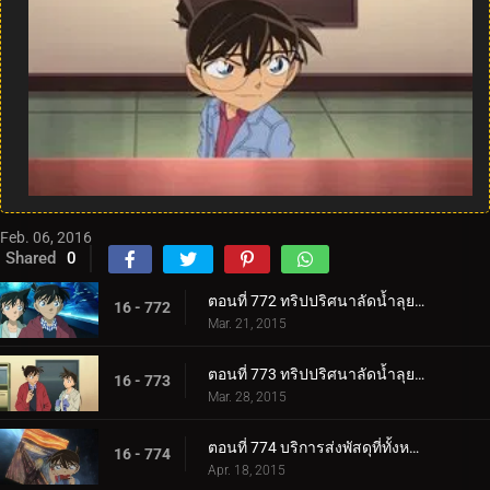
Feb. 06, 2016
Shared
0
ตอนที่ 772 ทริปปริศนาลัดน้ำลุยไฟ (ตอน 1)
16 - 772
Mar. 21, 2015
ตอนที่ 773 ทริปปริศนาลัดน้ำลุยไฟ (ตอน 2)
16 - 773
Mar. 28, 2015
ตอนที่ 774 บริการส่งพัสดุที่ทั้งหวานและเย็น (ตอน 1)
16 - 774
Apr. 18, 2015