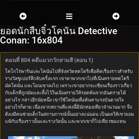
ยอดนักสืบจิ๋วโคนัน Detective
Conan: 16x804
ตอนที่ 804 คดีแมวกวักสามสี (ตอน 1)
โคโกโร่พารันและโคนันไปที่จังหวัดทตโตริเพื่อคิดเรื่องราวสำหรับ
รางวัลซูเปอร์ลึกลับครั้งแรก เขาพาพวกเขาไปที่เนินทรายทตโตริ
มัดโคนัน และโยนเขาลงไป เพราะเขาอยากจะเขียนเรื่องราวเกี่ยว
กับเด็กที่ถูกมัดและทิ้งไว้ในเนินทรายให้รอดพ้นจากอันตรายได้
อย่างไร กล่าวอีกนัยหนึ่ง เขาใช้โคนันเพื่อค้นหาแรงบันดาลใจ
อย่างไรก็ตาม เนื่องจากสถานที่แห่งนี้มีนักท่องเที่ยวจำนวนมาก จึง
ต้องมีคนช่วยเด็กในสถานการณ์นั้นอย่างแน่นอน เป็นผลให้เขายอม
แพ้กับเรื่องราวนั้นและรางวัลนั้น และพวกเขาก็ไปเที่ยวชมแทน