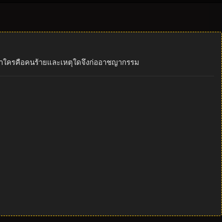
้ว่าใครคือคนร้ายและเหตุใดจึงก่ออาชญากรรม