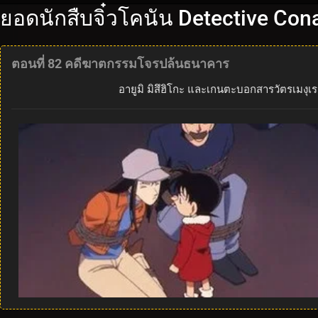
ยอดนักสืบจิ๋วโคนัน Detective Con
ตอนที่ 82 คดีฆาตกรรมโจรปล้นธนาคาร
อายูมิ มิสึฮิโกะ และเกนตะบอกสารวัตรเมงุ