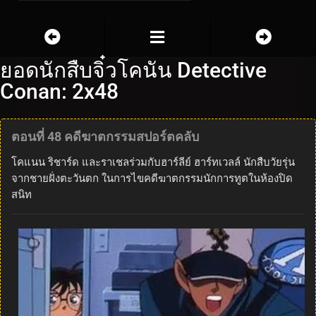
ยอดนักสืบจิ๋วโคนัน Detective
Conan: 2x48
ตอนที่ 48 คดีฆาตกรรมสปอร์ตคลับ
โคแนน ริชาร์ด และราเชลร่วมกับฮาร์ลีย์ ฮาร์ทเวลล์ นักสืบวัยรุ่น
จากชายฝั่งตะวันตก ในการไขคดีฆาตกรรมนักการทูตในห้องปิด
สนิท