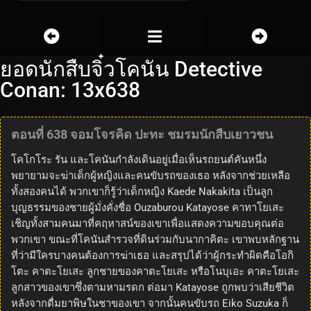
ยอดนักสืบจิ๋วโคนัน Detective
Conan: 13x638
ตอนที่ 638 จอมโจรคิด ปะทะ ชมรมนักสืบเยาวชน
โคโกโระ รัน และโคนันกำลังเดินอยู่เมื่อเห็นรถยนต์คันหนึ่ง
พยายามจะฆ่าเด็กผู้หญิงและคนขับรถของเธอ หลังจากช่วยเหลือ
ทั้งสองคนได้ พวกเขาก็รู้ว่าเด็กหญิง Kaede Nakakita เป็นลูก
บุญธรรมของชายผู้มั่งคั่งชื่อ Ouzaburou Katayose คาทาโยเสะ
เชิญทั้งสามคนมาที่คฤหาสน์ของเขาเพื่อแสดงความขอบคุณต่อ
พวกเขา ขณะที่โคนันสำรวจที่ดินร่วมกับนากาคิตะ เขาพบหลักฐาน
ที่ว่ามีใครบางคนต้องการฆ่าเธอ และสรุปได้ว่าผู้กระทำผิดคือโอกิ
โตะ คาตะโยเสะ ลูกชายของคาตะโยเสะ หรือโนบุเอะ คาตะโยเสะ
ลูกสาวของเขาซึ่งตามหามรดก ต่อมา Katayose ถูกพบว่าเสียชีวิต
หลังจากดื่มยาพิษในชาของเขา จากนั้นคนขับรถ Eiko Suzuka ก็