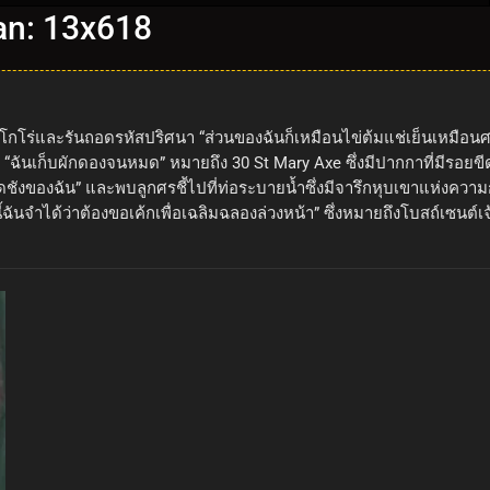
an: 13x618
คโกโร่และรันถอดรหัสปริศนา “ส่วนของฉันก็เหมือนไข่ต้มแช่เย็นเหมือนศ
ปริศนา “ฉันเก็บผักดองจนหมด” หมายถึง 30 St Mary Axe ซึ่งมีปากกาที่มีร
ียดชังของฉัน” และพบลูกศรชี้ไปที่ท่อระบายน้ำซึ่งมีจารึกหุบเขาแห่งควา
้ฉันจำได้ว่าต้องขอเค้กเพื่อเฉลิมฉลองล่วงหน้า” ซึ่งหมายถึงโบสถ์เซนต์