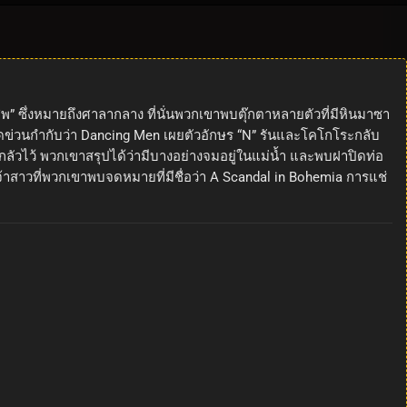
พ” ซึ่งหมายถึงศาลากลาง ที่นั่นพวกเขาพบตุ๊กตาหลายตัวที่มีหินมาซา
อยขีดข่วนกำกับว่า Dancing Men เผยตัวอักษร “N” รันและโคโกโระกลับ
มกลัวไว้ พวกเขาสรุปได้ว่ามีบางอย่างจมอยู่ในแม่น้ำ และพบฝาปิดท่อ
เจ้าสาวที่พวกเขาพบจดหมายที่มีชื่อว่า A Scandal in Bohemia การแช่