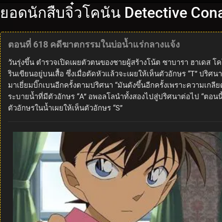
ยอดนักสืบจิ๋วโคนัน Detective Con
ตอนที่ 618 คดีฆาตกรรมในบ่อน้ำแร่กลางแจ้ง
วันรุ่งขึ้น ตำรวจเปิดเผยตัวตนของชายผู้สร้างโน้ต ซาบารา ฮาเดส โ
รินเขียนอยู่บนเสื้อ ซึ่งเมื่อตัดหัวแล้วจะเผยให้เห็นตัวอักษร “T” 
มาเยี่ยมบิ๊กเบนอีกครั้งตามปริศนา “มันดังขึ้นอีกครั้งเพราะความเกล
ระบายน้ำที่มีตัวอักษร “A” อพอลโลนำทั้งสองไปสู่ปริศนาต่อไป “ตอนนี
ตัวอักษรในน้ำเผยให้เห็นตัวอักษร “S”