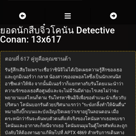
ยอดนักสืบจิ๋วโคนัน Detective
Conan: 13x617
ตอนที่ 617 คู่หูคือคุณซานต้า
รันรู้สึกเสียใจเพราะเชื่อว่าชินิจิไม่ได้เปิดเผยความรู้สึกของเธอ
และถูกมิเนอร์วา กลาส น้องสาวของอพอลโลซึ่งเป็นนักเทนนิส
อาชีพเล่าให้ฟัง จากนั้นมิเนอร์วาก็แยกทางกับรันโดยแนะนำว่า
ความรักของเธอคือศูนย์และจะไม่มีวันมีค่าอะไรเลยไม่ว่าจะ
พยายามแค่ไหนก็ตาม รันโทรหาชินอิจิเพื่อขอคำแนะนำเกี่ยวกับ
ปริศนา โคนันบอกรันด้วยปริศนาแรกว่า “ระฆังกลิ้งทำให้ฉันตื่น”
หมายถึงบิ๊กเบนและบังเอิญเปิดเผยว่าเขาอยู่ในลอนดอน เมื่อ
ตระหนักว่ารันจะค้นพบตัวตนที่แท้จริงของโคนันหากเธอพบเขา
โคนันและอากาสะก็หนีจากเธอ โคนันจนมุมในตู้โทรศัพท์และถูก
บังคับให้ต้องทานยาแก้พิษไปที่ APTX 4869 สำหรับการเดินทาง