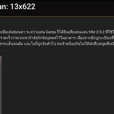
an: 13x622
เพื่อเล่นซ่อนหา ระหว่างเล่น Genta ก็ได้ยินเสียงคนแตะรหัส 2-5-2 ที่ใ
รวดเร็วว่าพวกเขากำลังกักขังบุคคลไว้ในอาคาร เนื่องจากมีกฎระเบียบที่ป้
กระเด็นจนล้ม และไอก็ถูกจับตัวไป คนร้ายป้องกันไม่ให้นักสืบหนุ่มที่