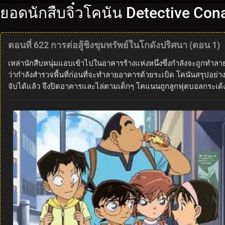
ยอดนักสืบจิ๋วโคนัน Detective Con
ตอนที่ 622 การต่อสู้ชิงขุมทรัพย์ในโกดังปริศนา (ตอน 1)
เหล่านักสืบหนุ่มแอบเข้าไปในอาคารร้างแห่งหนึ่งซึ่งกำลังจะถูกทำลาย
ว่ากำลังสำรวจพื้นที่ก่อนที่จะทำลายอาคารด้วยระเบิด โคนันสรุปอย่าง
จับได้แล้ว จึงปิดอาคารและไล่ตามเด็กๆ โคแนนถูกลูกฟุตบอลกระเด้ง