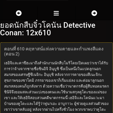
ยอดนักสืบจิ๋วโคนัน Detective
Conan: 12x610
ตอนที่ 610 คฤหาสน์แห่งความตายและกำแพงสีแดง
(ตอน 2)
เฮอิจิและคาซึฮะมาถึงสำนักงานนักสืบโมริโดยเปิดเผยว่าเขาได้รับ
การว่าจ้างจากชายชื่อชินอิจิ อินุบูชิ ซึ่งเป็นหนึ่งในแปดลูกนอก
สมรสของเศรษฐีซึเนจิกะ อินุบุชิ หลังจากการตายของสึเนะจิกะ
สุขภาพของซาโตมิ ภรรยาของเขาก็เริ่มแย่ลง และต่อมาลูกนอก
สมรสสองคนก็ถูกสังหาร ด้วยความเชื่อว่าฆาตกรคือผู้สืบทอดมรดก
ชินิจิจึงยอมสละส่วนแบ่งของตนและใช้นามสกุลคูโดะของแม่ของ
เขา และให้เฮอิจิสอบสวนคดีฆาตกรรมนี้ เฮอิจิและโคนันแวะมา
บ้านของคูโดะและได้รู้ว่าฟูนาเอะ อาบูกาวะ ผู้ช่วยดูแลส่วนตัวของ
เขาว่าเขาหลับอยู่ หลังจากผ่านไปครึ่งชั่วโมง พวกเขาพบว่าคูโดะ