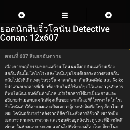
ยอดนักสืบจิ๋วโคนัน Detective
Conan: 12x607
ตอนที่ 607 สี่แยกอันตราย
เนื่องจากพฤติกรรมของแม่บ้าน โคแนนจึงกดดันแม่บ้านเรื่อง
แจกัน คืนนั้น โคโกโระและโคนันซุ่มโจมตีเธอระหว่างส่งแจกัน
กลับไปยังที่เกิดเหตุ วันรุ่งขึ้น ศาลกลับมาดำเนินคดีต่อ และ Reiko
ก็นำเสนอเอกสารที่เกี่ยวข้องกับเงินที่อิชิงากิขุดไว้และอาวุธสังหาร
ที่พบในเงินปอนด์อันห่างไกล เอริเรียกสาวใช้มาเป็นพยานและ
อธิบายว่าเธอพบแจกันที่จุดเก็บขยะ จากนั้นเอริก็โทรหาโคโกโระ
ซึ่งโคนันทำให้สงบลงและเปิดเผยว่าผู้กระทำผิดคือโทรุ สึคาโนะ พี่
เขย โคนันอธิบายว่าหลังจากที่สึคาโนะสังหารอิชิงากิ เขาก็หยิบ
เอกสาร ตามหาภาพวาด และซ่อนตัวอยู่หลังประตูขณะที่อิวามัตสึ
เข้ามาในห้องและกระแทกแจกันไปที่เท้าของสึคาโนะ สึคาโนะ