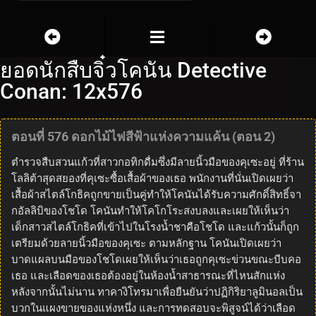
ยอดนักสืบจิ๋วโคนัน Detective
Conan: 12x576
ตอนที่ 576 ดอกไม้ไฟสีฟ้าแห่งความแค้น (ตอน 2)
ตำรวจสืบสวนแก้วที่สาวกอทิกดื่มซึ่งมีลายนิ้วมือของคุเซะอยู่ ที่ร้าน
โลลิต้าสุดสยองที่คุเซะซื้อเสื้อผ้าของเธอ พนักงานที่นั่นเปิดเผยว่า
เสื้อผ้าสไตล์โกธิคถูกขายเป็นคู่ทำให้โคนันได้รับความศักดิ์สิทธิ์จา
กอัลลิบิของโชโด โคนันทำให้โคโกโระสงบลงและเผยให้เห็นว่า
เด็กสาวสไตล์โกธิคที่เข้าไปในโรงน้ำชาคือโชโด และแก้วนั้นก็ถูก
เตรียมด้วยลายนิ้วมือของคุเซะ ตามหลักฐาน โคนันเปิดเผยว่า
บาดแผลบนมือของโชโดเผยให้เห็นว่าเธอถูกคุเซะข่วนขณะบีบคอ
เธอ และเลือดของเธอต้องอยู่ในห้องน้ำสาธารณะที่ไหนสักแห่ง
หลังจากนั้นไม่นาน ทาคางิโทรมาเพื่อยืนยันว่าปฏิกิริยาลูมินอลเป็น
บวกในแผงขายของแห่งหนึ่ง และการทดสอบจะพิสูจน์ได้ว่าเลือด