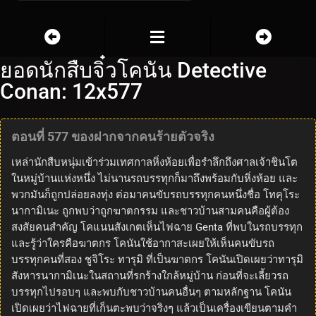
ยอดนักสืบจิ๋วโคนัน Detective
Conan: 12x577
ตอนที่ 577 ของฝากจากคนร้ายตัวจริง
เหล่านักสืบหนุ่มเข้าร่วมเทศกาลหิ่งห้อยเพื่อรำลึกถึงศาลเจ้าชินโต
ในหมู่บ้านแห่งหนึ่ง ไม่นานรถบรรทุกก็มาถึงพร้อมกับหิ่งห้อย และ
พวกมันก็ถูกปล่อยลงทุ่ง ต่อมาคนขับรถบรรทุกคนหนึ่งชื่อ โทคุโระ
นากามิเนะ ถูกพบว่าถูกฆาตกรรม และชาวบ้านสามคนคือผู้ต้อง
สงสัยคนสำคัญ โคแนนสังเกตเห็นไฟฉาย Genta ที่พบในรถบรรทุก
และรู้ว่าใครคือฆาตกร โคนันใช้อากาสะเผยให้เห็นคนขับรถ
บรรทุกคนที่สอง ชูจิโระ ทารุมิ ที่เป็นฆาตกร โคนันเปิดเผยว่าทารุมิ
สังหารนากามิเนะในสถานที่รกร้างใกล้หมู่บ้าน ก่อนที่จะเลี้ยวรถ
บรรทุกไปรอบๆ และพบกับชาวบ้านคนอื่นๆ ตามหลักฐาน โคนัน
เปิดเผยว่าไฟฉายที่เก็นตะพบว่าจริงๆ แล้วเป็นเครื่องเขียนตามคำ