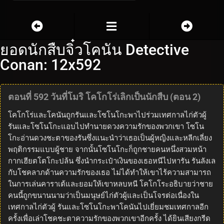
ยอดนักสืบจิ๋วโคนัน Detective
Conan: 12x592
ตอนที่ 592 วันที่โมริ โคโกโร่เลิกเป็นนักสืบ (ตอน 2)
โคโกโร่และโคนันถูกรันและโซโนโกะพาไปร่วมเทศกาลไก่ตัวผู้
รันและโซโนโกะแอบไปทำนายดวงความรักของพวกเขา โซโน
โกะอ่านดวงชะตาของรันซึ่งแนะนำว่าเธอเป็นผู้หญิงและหลีกเลี่ยง
พฤติกรรมแบบผู้ชาย จากนั้นโซโนโกะก็ถูกชายคนหนึ่งสวมหน้า
กากเฮียตโตโกะปล้น ซึ่งนำกระเป๋าเงินของเธอหนีไปหารัน รันลังเล
กับโชคลาภด้านความรักของเธอ ไม่ได้ทำให้เขาไร้ความสามารถ
ในการเล่นคาราเต้และยอมให้เขาหลบหนี โคโกโระอธิบายว่าชาย
คนนี้ถูกขนานนามว่าเป็นมนุษย์ไก่ตัวผู้และเป็นโจรต่อเนื่องใน
เทศกาลไก่ตัวผู้ รันและโซโนโกะพาโคนันไปเยี่ยมชมเทศกาลอีก
ครั้งเพื่อเล่าโชคชะตาความรักของพวกเขาอีกครั้ง ได้ยินเสียงกรีด