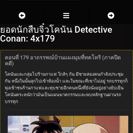
ยอดนักสืบจิ๋วโคนัน Detective
Conan: 4x179
ตอนที่ 179 อาถรรพณ์บ้านแมงมุมที่ทตโทริ (ภาคปิด
คดี)
โคนันและกลุ่มไปร้านกาแฟ ใกล้ๆ กัน มีชายสองคนกำลังประชุม
กัน หนึ่งในนั้นลุกไปเข้าห้องน้ำ และในขณะที่เขาไม่อยู่ รถบรรทุกก็
พุ่งเข้าชนร้านกาแฟและทุบชายอีกคนหนึ่งที่ยังนั่งอยู่อย่างยับเยิน
โคนันตระหนักว่ามันเป็นแผนฆาตกรรมและพบหลักฐานผ่านรถ
บรรทุก