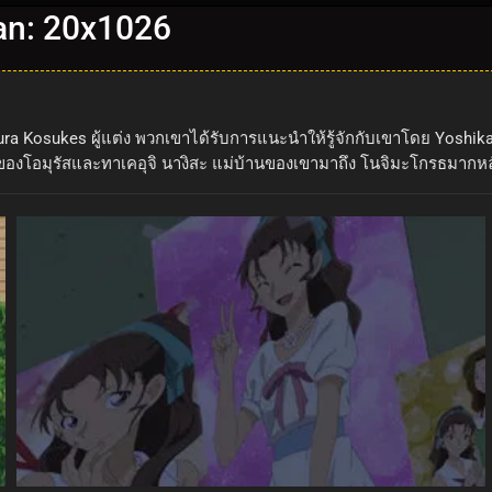
nan: 20x1026
a Kosukes ผู้แต่ง พวกเขาได้รับการแนะนำให้รู้จักกับเขาโดย Yoshikaw
นังสือของโอมุรัสและทาเคอุจิ นางิสะ แม่บ้านของเขามาถึง โนจิมะโกรธม