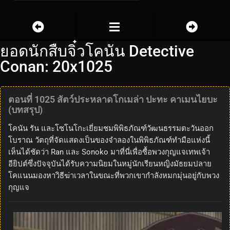
ยอดนักสืบจิ๋วโคนัน Detective
Conan: 20x1025
ตอนที่ 1025 สัตว์ประหลาดโกเมล่า ปะทะ คาเมนไยบะ
(บทสรุป)
โคนัน รัน และโซโนโกะเยี่ยมชมพิพิธภัณฑ์วัฒนธรรมตะวันออก
โบราณ วัตถุที่จัดแสดงเป็นของจำลองในพิพิธภัณฑ์ทำมือแห่งนี้
เห็นได้ชัดว่า Ran และ Sonoko มาที่นี่เพื่อซื้อพวงกุญแจเทพเจ้า
อียิปต์ซึ่งปัจจุบันได้รับความนิยมในหมู่นักเรียนหญิงมัธยมปลาย
โคแนนมองหาวิธีฆ่าเวลาในขณะที่พวกเขากำลังหมกมุ่นอยู่กับพวง
กุญแจ